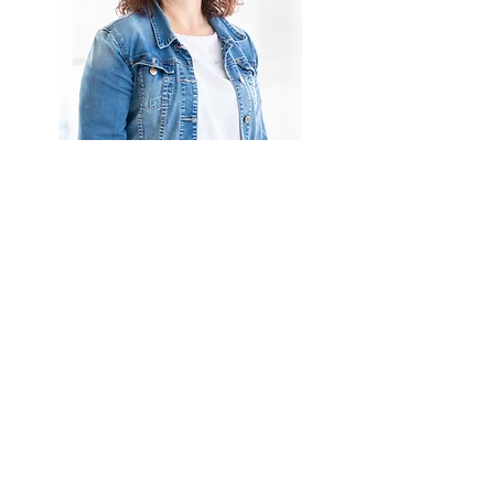
Service rund um den PKW
Gabi Heiß
g.heiss@autos-aus-leidenschaft.de
+49 - (0)906 706790